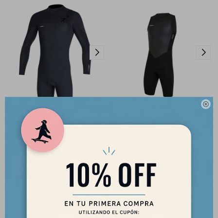

Traje O'Neill Hyperfreak 2mm -
Reactor O´Neill 2mm Short
Chest Zip - Negro
John Wetsuit - Negro
430,00
160,00
USD
USD
365,50
136,00
USD
USD