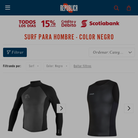

SURF PARA HOMBRE - COLOR NEGRO
Categoría
Filtrando por:
Quitar filtros
Surf
Color:
Negro