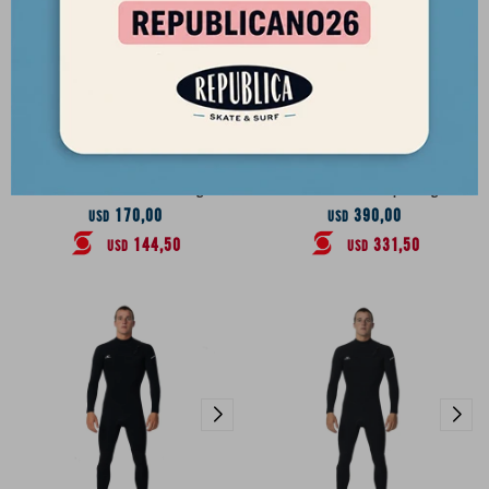
Chaqueta O'Neill Defender LS
Traje O'Neill Reactor II 3/2mm
Crew Revo 1mm - Gris-Negro
- Full Suit Back Zip - Negro
170,00
390,00
USD
USD
144,50
331,50
USD
USD