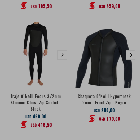
195,50
459,00
USD
USD
Traje O'Neill Focus 3/2mm
Chaqueta O'Neill Hyperfreak
Steamer Chest Zip Sealed -
2mm - Front Zip - Negro
Black
200,00
USD
490,00
USD
170,00
USD
416,50
USD