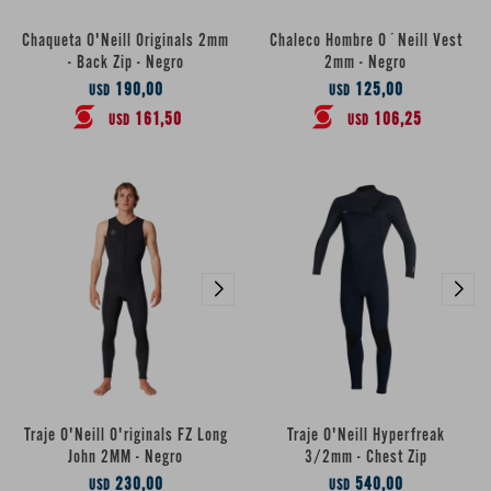
Chaqueta O'Neill Originals 2mm
Chaleco Hombre O´Neill Vest
- Back Zip - Negro
2mm - Negro
190,00
125,00
USD
USD
161,50
106,25
USD
USD
Traje O'Neill O'riginals FZ Long
Traje O'Neill Hyperfreak
John 2MM - Negro
3/2mm - Chest Zip
230,00
540,00
USD
USD