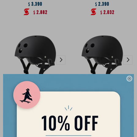
3.390
2.390
$
$
2.882
2.032
$
$

Casco Eight Ball Black - Talle
Casco Eight Ball Black - Talle
M/L (+14)
L/XL
2.390
2.390
$
$
2.032
2.032
$
$