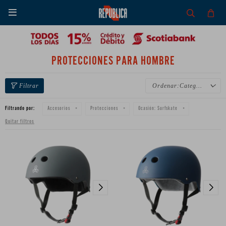

PROTECCIONES PARA HOMBRE
Categoría
Filtrando por:
Accesorios
Protecciones
Ocasión:
Surfskate
Quitar filtros