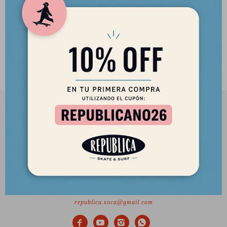
Casco Eight Ball Black - Talle
M/L (+14)
2.390
$
2.032
$
2901 8448 / 098 480 004
Lunes a Viernes de 12 a 18 hs y Sábados de 12 a 17 hs.
Desde el 2010 trayendo lo mejor del skate a Uruguay
Ciudadela 1434, Montevideo
republica.soca@gmail.com



