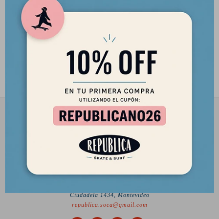
Casco Eight Ball Black - Talle
M/L (+14)
2.390
$
2.032
$
2901 8448 / 098 480 004
Lunes a Viernes de 12 a 18 hs y Sábados de 12 a 17 hs.
Desde el 2010 trayendo lo mejor del skate a Uruguay
Ciudadela 1434, Montevideo
republica.soca@gmail.com