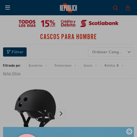

CASCOS PARA HOMBRE
Categoría
Filtrando por:
Accesorios
Protecciones
Cascos
Medidas:
M
Quitar filtros
