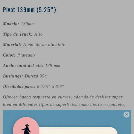
Pivot 139mm (5.25")
Modelo:
139mm
Tipo de Truck:
Alto
Material:
Aleación de aluminio
Color:
Plateado
Ancho total del ala:
139 mm
Bushings:
Dureza 95a
Diseñ
ados para:
8.125" a 8.6"
Ofrecen buena respuesta en curvas, además de deslizar super
bien en diferentes tipos de superficies como hierro o concreto,
por ejemplo.

Revisá la guía de abajo para saber que trucks comprar para tu