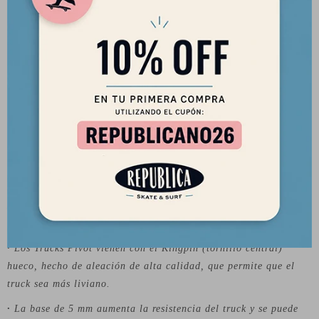
tabla:
Sobre la Marca:
PIVOT TRUCK CO.
es una marca de origen Australiana, que
logra un excelente balance de calidad y precio en sus productos.
Los trucks PIVOT están diseñados para ser usados por los
skaters más exigentes.
·
Los Trucks Pivot vienen con el Kingpin (tornillo central)
hueco, hecho de aleación de alta calidad, que permite que el
truck sea más liviano.
·
La base de 5 mm aumenta la resistencia del truck y se puede