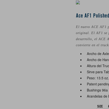
Ace AF1 Polished
El nuevo ACE AF1 pr
original. El AF1 se
desarrollo, el ACE A
convierte en el truc
Ancho de Axle
Ancho de Han
Altura del Tru
Sirve para Tab
Peso: 13.5 oz
Patent pendin
Bushings 96a
Arandelas de 