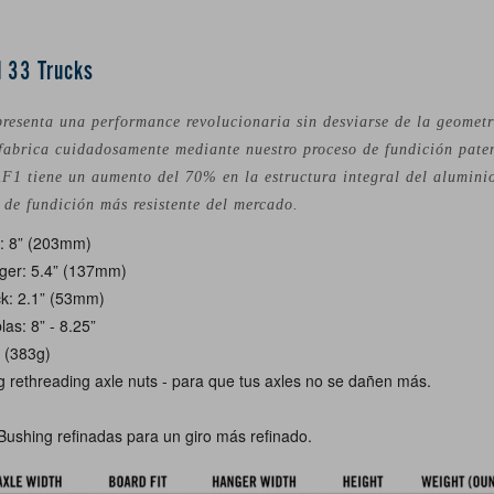
 33 Trucks
esenta una performance revolucionaria sin desviarse de la geometr
 fabrica cuidadosamente mediante nuestro proceso de fundición pate
F1 tiene un aumento del 70% en la estructura integral del aluminio
k de fundición más resistente del mercado.
: 8” (203mm)
ger: 5.4” (137mm)
ck: 2.1” (53mm)
las: 8” - 8.25”
. (383g)
g rethreading axle nuts - para que tus axles no se dañen más.
Bushing refinadas para un giro más refinado.