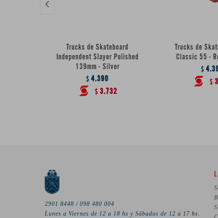

Trucks de Skateboard
Trucks de Ska
Independent Slayer Polished
Classic 55 - R
139mm - Silver
4.3
$
4.390
$
3
$
3.732
$
L
S
B
2901 8448 / 098 480 004
S
Lunes a Viernes de 12 a 18 hs y Sábados de 12 a 17 hs.
C