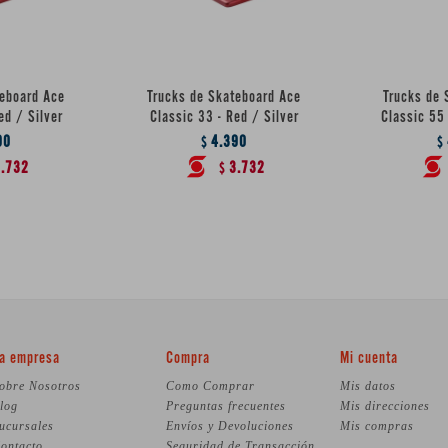
teboard Ace
Trucks de Skateboard Ace
Trucks de 
ed / Silver
Classic 33 - Red / Silver
Classic 55 
90
4.390
$
$
.732
3.732
$
a empresa
Compra
Mi cuenta
obre Nosotros
Como Comprar
Mis datos
log
Preguntas frecuentes
Mis direcciones
ucursales
Envíos y Devoluciones
Mis compras
ontacto
Seguridad de Transacción