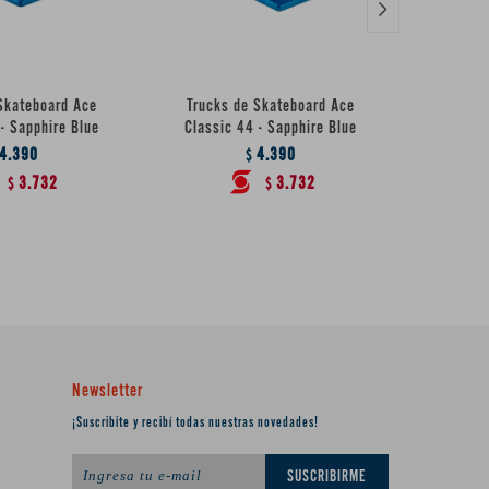

Skateboard Ace
Trucks de Skateboard Ace
Truc
- Sapphire Blue
Classic 44 - Sapphire Blue
Independ
4.390
4.390
$
3.732
3.732
$
$
Newsletter
¡Suscribite y recibí todas nuestras novedades!
SUSCRIBIRME