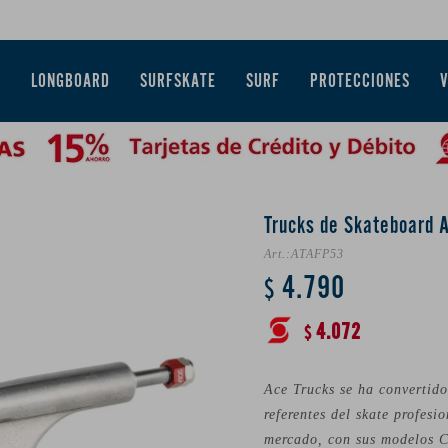
E
LONGBOARD
SURFSKATE
SURF
PROTECCIONES
Trucks de Skateboard 
ATAFP53
4.790
$
4.072
$
Ace Trucks se ha convertid
referentes del skate profesi
mercado, con sus modelos C