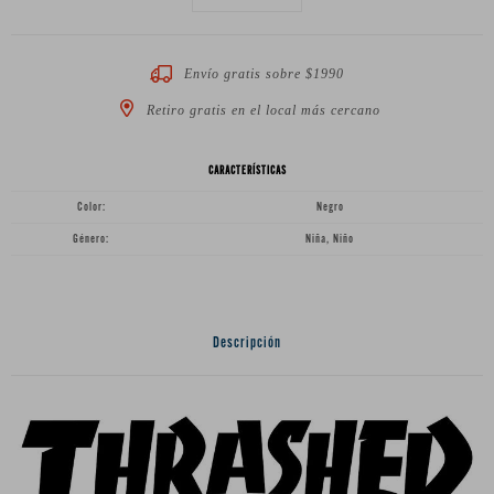
Envío gratis sobre $1990
Retiro gratis en el local más cercano
CARACTERÍSTICAS
Color
Negro
Género
Niña, Niño
Descripción