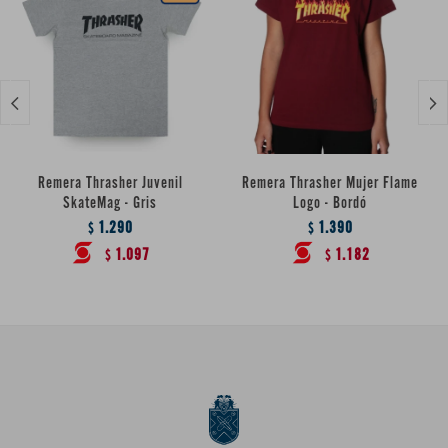


Remera Thrasher Juvenil
Remera Thrasher Mujer Flame
SkateMag - Gris
Logo - Bordó
1.290
1.390
$
$
1.097
1.182
$
$