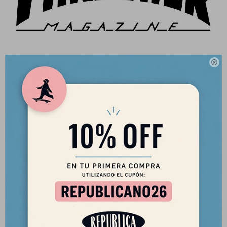

CONSERVACIÓN Y LAVADO:
Lavado hasta 40º.
No utilices productos blanqueadores.
Secadora prohibida.
Planchar hasta 150º y no pasar sobre la impresión.
No lavar en seco.
Secar a la sombra.
No remojar.
Sobre la marca: