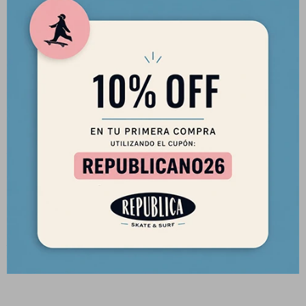
POLERA SURFING
Un básico versátil para los días más frescos, esta polera Maui
and Sons de manga larga para hombre forma parte de la
colección Invierno 2026.
Su confección en
80% Cotton / 20% Polyester
ofrece una
sensación suave y confortable, ideal para el uso diario.
Diseñada para un calce cómodo y natural, se adapta fácilmente
a looks casuales, urbanos o de inspiración surf, entregando
libertad de movimiento y comodidad durante todo el día.
Una prenda esencial de temporada, que combina
funcionalidad, estilo y el espíritu relajado característico de
Maui and Sons.