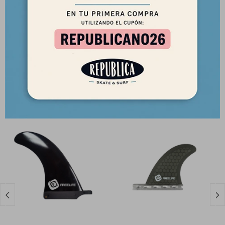
• Color: Negro
• Marca: Freelife
Productos que te pueden interesar

