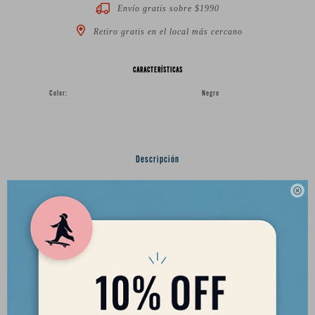
Envío gratis sobre $1990
Retiro gratis en el local más cercano
CARACTERÍSTICAS
Color
Negro
Descripción

Quilla para Longboard Freelife 7"
NYLON + FIBRA
INCLUYE TORNILLO Y CHAVETA
• Medida: 7"