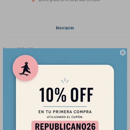
Descripción
Largo: 39” / 99 cm

Ancho: 9.5” / 24 cm
Wheelbase: 24.5-26” / 62.2-66 cm
Peso (solo tabla): 4.5 lbs / 2.0 kg
Trucks y ruedas a elección
Productos que te pueden interesar