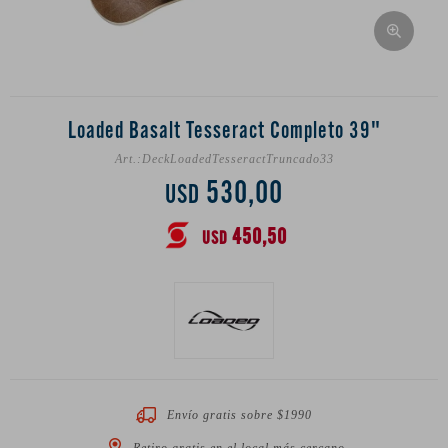
Loaded Basalt Tesseract Completo 39"
DeckLoadedTesseractTruncado33
530,00
USD
450,50
USD
Envío gratis sobre $1990
Retiro gratis en el local más cercano