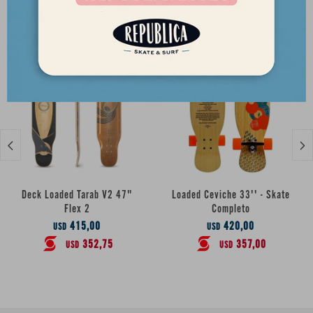


Deck Loaded Tarab V2 47"
Loaded Ceviche 33'' - Skate
Flex 2
Completo
415,00
420,00
USD
USD
352,75
357,00
USD
USD