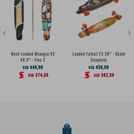


Deck Loaded Bhangra V2
Loaded Fattail F3 38" - Skate
48.5" - Flex 2
Completo
440,00
450,00
USD
USD
374,00
382,50
USD
USD