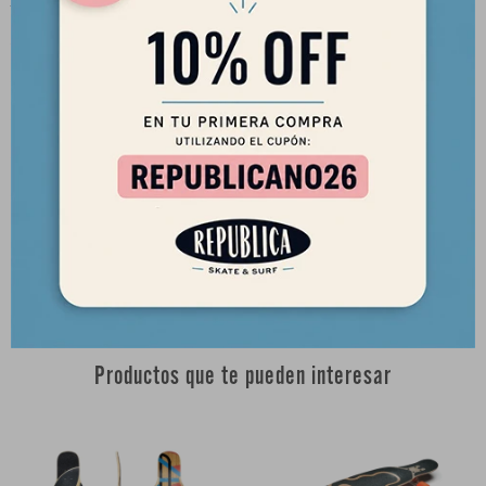
Ancho: 8.6 ”/ 22 cm
Distancia entre ejes (agujero interior): 28.25 ”/ 71.76 cm
Peso (solo cubierta): 2.9 lbs / 1.3 kg
RECOMENDACIONES FLEX
Flex 1: 170-270 + lbs / 75-115 + kg
Flex 2: 75-200 + lbs / 35-90 + kg
Setup recomendado: Trucks Paris 180 y ruedas Orangatang.
Productos que te pueden interesar