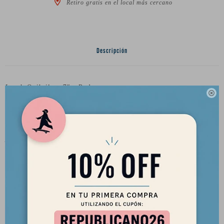
Retiro gratis en el local más cercano
Descripción
Leash Quiksilver 7" - Red

Características
Cordón de 7 mm. Puño de tobillo ancho.
Adecuado para una amplia gama de condiciones, hasta 16 pies.
Composición: 80% poliuretano, 10% neopreno, 5% poliéster,
3% nailon, 1% acero inoxidable, 1% PVC.