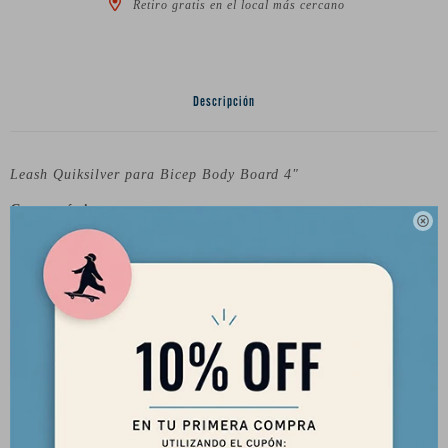
Retiro gratis en el local más cercano
Descripción
Leash Quiksilver para Bicep Body Board 4"
Características

Bobina de TPU de 5 mm.
Cinta de 10 mm.
Puño de neopreno.
Giratorios de acero inoxidable.
Composición: 80% poliuretano, 10% neopreno, 5% poliéster,
3% nailon, 1% acero inoxidable, 1% PVC.