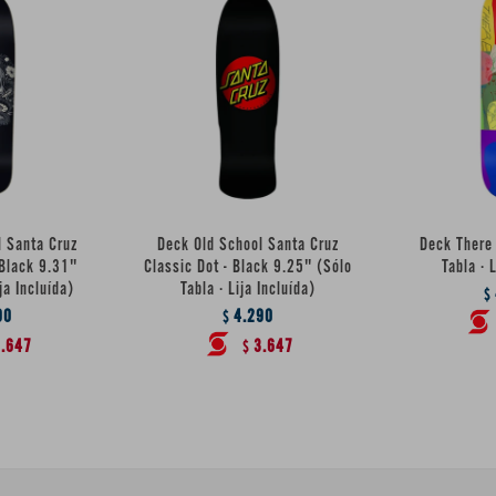
l Santa Cruz
Deck Old School Santa Cruz
Deck There 
 Black 9.31"
Classic Dot - Black 9.25" (Sólo
Tabla · 
ja Incluída)
Tabla · Lija Incluída)
$
90
4.290
$
.647
3.647
$