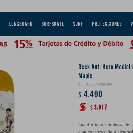
E
LONGBOARD
SURFSKATE
SURF
PROTECCIONES
Deck Anti Hero Medicin
Maple
10020699KA00
4.490
$
3.817
$
Las Antihero son decks de 
a su construcción disfrutar