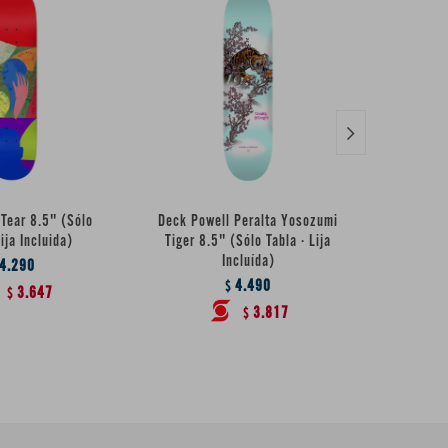

Tear 8.5" (Sólo
Deck Powell Peralta Yosozumi
Deck Pow
Lija Incluida)
Tiger 8.5" (Sólo Tabla · Lija
Tiger 8.
Incluída)
4.290
4.490
$
3.647
$
3.817
$