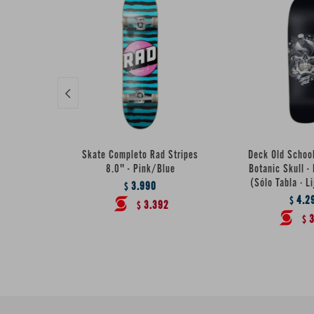

Skate Completo Rad Stripes
Deck Old Schoo
8.0" - Pink/Blue
Botanic Skull -
(Sólo Tabla · Li
3.990
$
4.2
$
3.392
$
3
$