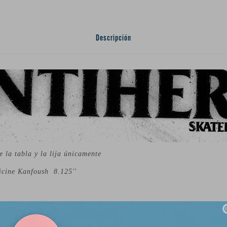
Descripción
e la tabla y la lija únicamente
icine Kanfoush 8.125''
Maple)
64 cm)