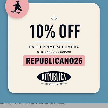
cm)
(36.19 cm)
ajo para saber que trucks comprar para tu tabla:
las majores marcas de skate del mercado.