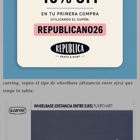
Las distancias cortas entre ejes (15”-16” por ejemplo), ofrecen
giros más cerrados y un andar más ágil, mientras que las
distancias entre ejes más largas (17”-18”) generan lo opuesto;
un giro más abierto -como el que podría darnos una tabla de
surf “retro” -, pero al mismo tiempo, nos da una velocidad final
mayor.
· En esta siguiente tabla, puedes observar cómo cambia el
carving, según el tipo de wheelbase (distancia entre ejes) que
tenga la tabla: