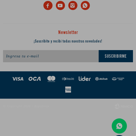




Newsletter
¡Suscribite y recibí todas nuestras novedades!
SUSCRIBIRME
© Copyright 2026 / República