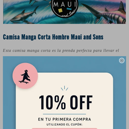
Camisa Manga Corta Hombre Maui and Sons
Esta camisa manga corta es la prenda perfecta para llevar el
espíritu Maui en cada salida. Confeccionada en 100% viscosa,

su tejido es ligero, suave y con una caída natural que la hace
ideal para los días de calor.
Con cuello clásico, botonadura completa y un calce relajado,
está pensada para acompañarte desde la playa hasta la ciudad,
siempre con estilo surfero y desenfadado.
Características:
Composición: 100% viscosa
Fit: Relajado