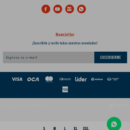




Newsletter
¡Suscribite y recibí todas nuestras novedades!
SUSCRIBIRME
© Copyright 2026 / República
S
M
L
XL
XXL