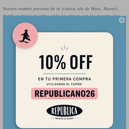
Nuestro nombre proviene de la icónica isla de Maui, Hawaii,
donde se inicio el surf y están las playas con las mejores olas

del mundo. Sin embargo, la leyenda de Maui and Sons
comienza, irónicamente, con la fabricación de una galleta de
chocolate en el continente americano. Más precisamente en el
barrio de Newport Beach, al sur de California, a un par de
metros de distancia del oceano pacífico. Fue aquí donde, en
1980, tres amantes del surf deciden comenzar una compañía de
galletas de chispas de chocolate, “Maui’s Chocolate Chip
Cookies”.Jeff Yokohama, más conocido por sus amigos como
“Yoki”, ocupó ingredientes y recetas familiares que tenían
humildes raíces de la isla Hawaiana. Cuando quemaron su
primer lote de galletas, no tardaron mucho en centrar su
atención en fabricar y diseñar productos para el surf y deportes
de tabla. Maui and Sons se convirtió en un éxito instantáneo y
la industria del Surf nunca sería la misma. ¿Y la galleta? Se
convirtió en una inspiración para el logo de Maui and Sons.