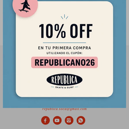
Coderas G-FORM
35,00
USD
29,75
USD
2901 8448 / 098 480 004
Lunes a Viernes de 12 a 18 hs y Sábados de 12 a 17 hs.
Desde el 2010 trayendo lo mejor del skate a Uruguay
Ciudadela 1434, Montevideo
republica.soca@gmail.com



