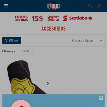

ACCESORIOS
Categoría
Filtrando por:
G-FORM
