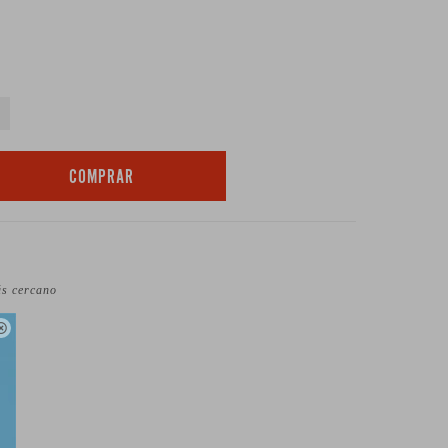
COMPRAR
ás cercano
