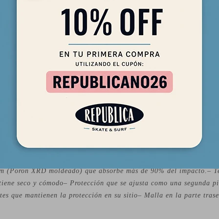
21-1 Para motos y bicis– Más recubrimiento que los exigidos por el
m (Poron XRD moldeado) que absorbe más de 90% del impacto.– Te
ene seco y cómodo– Protección que se ajusta como una segunda p
ntes que mantienen la protección en su sitio– Malla en la parte tra