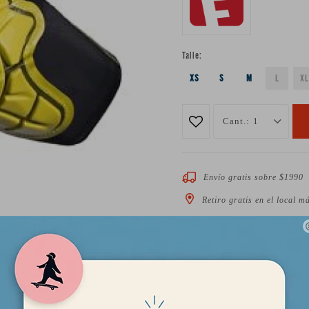
Talle:
XS
S
M
L
XL
1
Envío gratis sobre $1990
Retiro gratis en el local m
Descripción