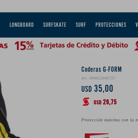
E
LONGBOARD
SURFSKATE
SURF
PROTECCIONES
Coderas G-FORM
094922046727
35,00
USD
29,75
USD
Protección máxima con la n