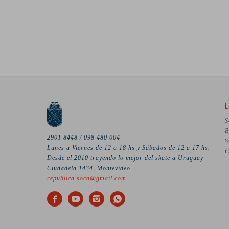
L
S
B
2901 8448 / 098 480 004
S
Lunes a Viernes de 12 a 18 hs y Sábados de 12 a 17 hs.
C
Desde el 2010 trayendo lo mejor del skate a Uruguay
Ciudadela 1434, Montevideo
republica.soca@gmail.com



