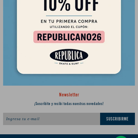
2901 8448 / 098 480 004
Lunes a Viernes de 12 a 18 hs y Sábados de 12 a 17 hs.
Desde el 2010 trayendo lo mejor del skate a Uruguay
Ciudadela 1434, Montevideo
republica.soca@gmail.com




Newsletter
¡Suscribite y recibí todas nuestras novedades!
SUSCRIBIRME