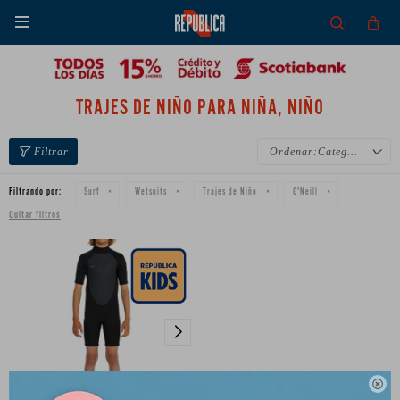

TRAJES DE NIÑO PARA NIÑA, NIÑO
Categoría
Filtrando por:
Surf
Wetsuits
Trajes de Niño
O'Neill
Quitar filtros
