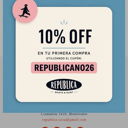
Traje O'Neill Reactor II BZ SS
Juvenil Spring 2mm - Negro
150,00
USD
127,50
USD
2901 8448 / 098 480 004
Lunes a Viernes de 12 a 18 hs y Sábados de 12 a 17 hs.
Desde el 2010 trayendo lo mejor del skate a Uruguay
Ciudadela 1434, Montevideo
republica.soca@gmail.com