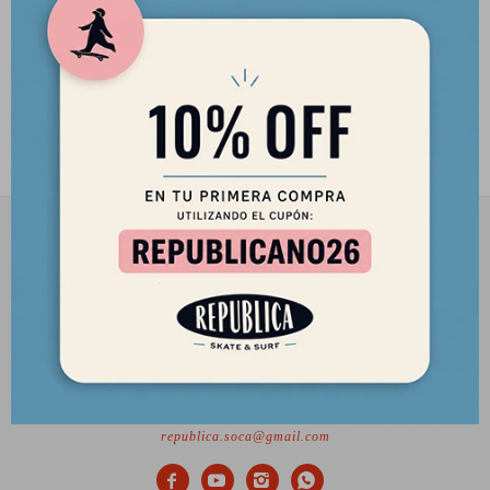
Casco Eight Ball Black - Talle
XS/JR (+5)
2.390
$
2.032
$
2901 8448 / 098 480 004
Lunes a Viernes de 12 a 18 hs y Sábados de 12 a 17 hs.
Desde el 2010 trayendo lo mejor del skate a Uruguay
Ciudadela 1434, Montevideo
republica.soca@gmail.com



