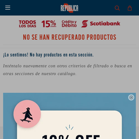

NO SE HAN RECUPERADO PRODUCTOS
¡Lo sentimos! No hay productos en esta sección.
Inténtalo nuevamente con otros criterios de filtrado o busca en
otras secciones de nuestro catálogo.
Filtrando por:
Quitar filtros
Surf
Accesorios
Leashes

Te recomendamos quitar:
Surf
Accesorios