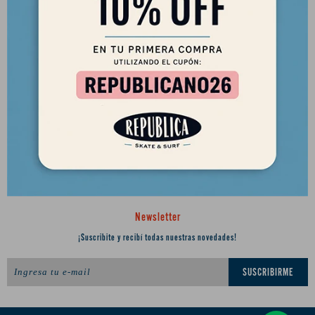
2901 8448 / 098 480 004
Lunes a Viernes de 12 a 18 hs y Sábados de 12 a 17 hs.
Desde el 2010 trayendo lo mejor del skate a Uruguay
Ciudadela 1434, Montevideo
republica.soca@gmail.com




Newsletter
¡Suscribite y recibí todas nuestras novedades!
SUSCRIBIRME