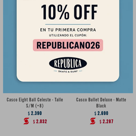
3.390
2.390
$
$
2.882
2.032
$
$
Casco Eight Ball Celeste - Talle
Casco Bullet Deluxe - Matte
S/M (+8)
Black
2.390
2.690
$
$
2.032
2.287
$
$