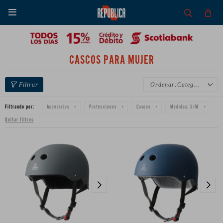

CASCOS PARA MUJER
Categoría
Filtrando por:
Accesorios
Protecciones
Cascos
Medidas:
S/M
Quitar filtros