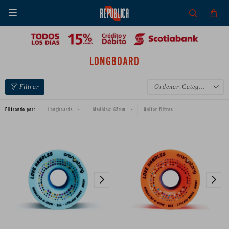

LONGBOARD
Categoría
Filtrando por:
Quitar filtros
Longboards
Medidas:
65mm