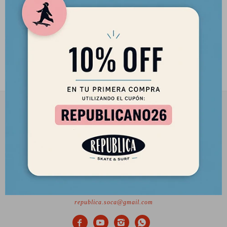
Truck de Longboard Bear Gen 6
Truck de Longboard Bear Gen 6
180mm 40º
180mm 50º
100,00
100,00
USD
USD
85,00
85,00
USD
USD
2901 8448 / 098 480 004
Lunes a Viernes de 12 a 18 hs y Sábados de 12 a 17 hs.
Desde el 2010 trayendo lo mejor del skate a Uruguay
Ciudadela 1434, Montevideo
republica.soca@gmail.com



