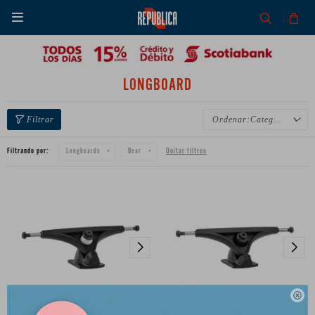

LONGBOARD
Categoría
Filtrando por:
Quitar filtros
Longboards
Bear
