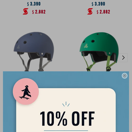
3.390
3.390
$
$
2.882
2.882
$
$

Triple Eight Dual Certificate
Casco Triple Eight Dual
Azul Mate
Certificate Verde
3.690
3.390
$
$
3.137
2.882
$
$