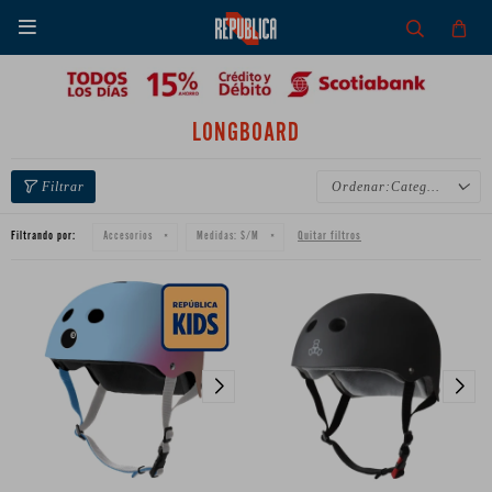

LONGBOARD
Categoría
Filtrando por:
Quitar filtros
Accesorios
Medidas:
S/M