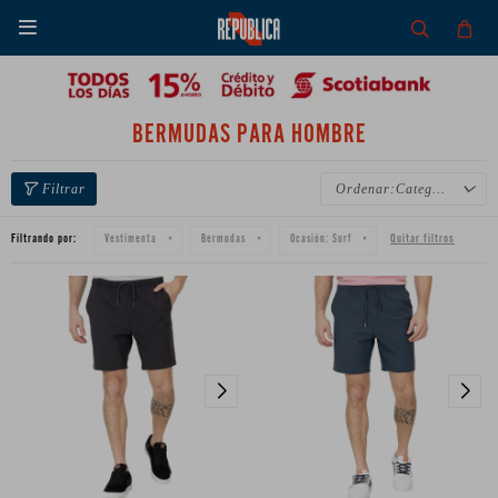

BERMUDAS PARA HOMBRE
Categoría
Filtrando por:
Quitar filtros
Vestimenta
Bermudas
Ocasión:
Surf