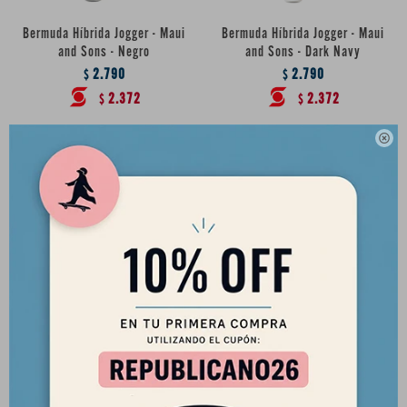
Bermuda Híbrida Jogger - Maui
Bermuda Híbrida Jogger - Maui
and Sons - Negro
and Sons - Dark Navy
2.790
2.790
$
$
2.372
2.372
$
$

Bermuda Híbrida Maui and Sons
- Azul Denim
2.790
$