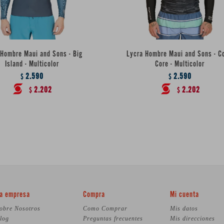
 Hombre Maui and Sons - Big
Lycra Hombre Maui and Sons - C
Island - Multicolor
Core - Multicolor
2.590
2.590
$
$
2.202
2.202
$
$
a empresa
Compra
Mi cuenta
obre Nosotros
Como Comprar
Mis datos
log
Preguntas frecuentes
Mis direcciones