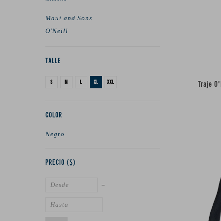
Maui and Sons
O'Neill
TALLE
S
M
L
XL
XXL
Traje O
COLOR
Negro
PRECIO
($)