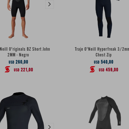
'Neill O'riginals BZ Short John
Traje O'Neill Hyperfreak 3/2mm
2MM - Negro
Chest Zip
260,00
540,00
USD
USD
221,00
459,00
USD
USD