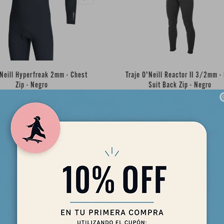
'Neill Hyperfreak 2mm - Chest
Traje O'Neill Reactor II 3/2mm - 
Zip - Negro
Suit Back Zip - Negro
430,00
390,00
USD
USD
365,50
331,50
USD
USD