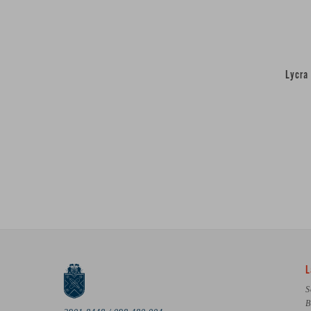
Lycra
L
S
B