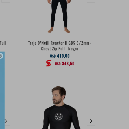
Full
Traje O'Neill Reactor II GBS 3/2mm -
Chest Zip Full - Negro
410,00

USD
348,50
USD