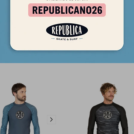
'Neill Reactor II GBS 4/3mm -
Lycra Hombre Maui and Sons 
Chest Zip Full - Negro
SolarGuard - Negro
410,00
2.390
USD
$
348,50
2.032
USD
$