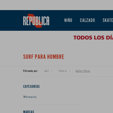
NIÑO
CALZADO
SKAT
SURF PARA HOMBRE
Filtrando por:
Quitar filtros
Surf
Talle xl
CATEGORÍAS
Wetsuits
MARCAS