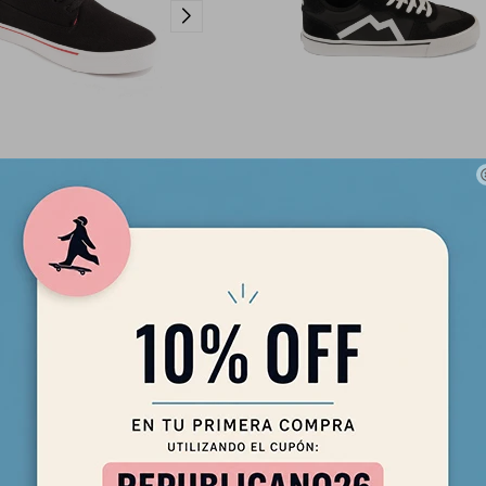
nes Maui and Sons - Kapalua -
Championes Maui and Sons - K-Gri
Negros
Negro
2.390
2.690
$
$
2.032
2.287
$
$