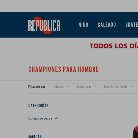
NIÑO
CALZADO
SKAT
CHAMPIONES PARA HOMBRE
Filtrando por:
Calzado
Championes
Ocasión:
Surfskate
CATEGORÍAS
Championes
MARCAS