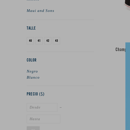
Maui and Sons
TALLE
40
41
42
43
Champio
COLOR
Negro
Blanco
PRECIO
($)