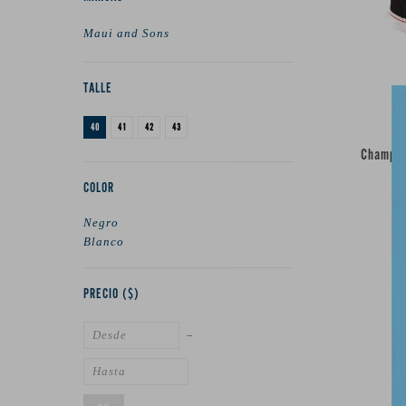
Maui and Sons
TALLE
40
41
42
43
Champio
COLOR
Negro
Blanco
PRECIO
($)