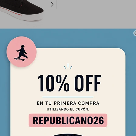
nes Maui and Sons - Kapalua -
Negros
2.390
$
2.032
$