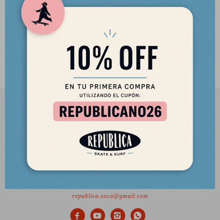
Casco Bullet Deluxe - Matte
Black
2.690
$
2.287
$
2901 8448 / 098 480 004
Lunes a Viernes de 12 a 18 hs y Sábados de 12 a 17 hs.
Desde el 2010 trayendo lo mejor del skate a Uruguay
Ciudadela 1434, Montevideo
republica.soca@gmail.com



