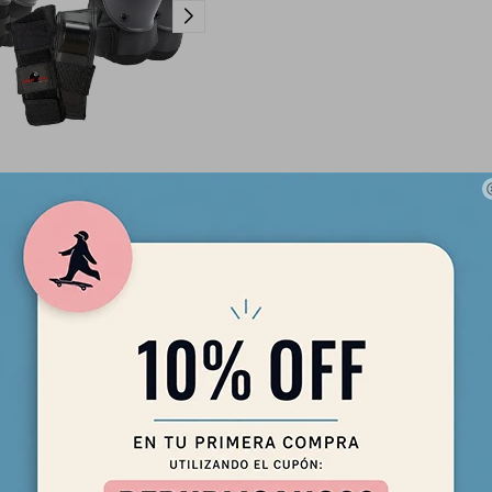
Protecciones Eight Ball 3PK
Negro S/M (+8)
1.990
$
1.692
$