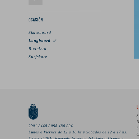
OCASIÓN
Skateboard
Longboard
Bicicleta
Surfskate
L
S
B
2901 8448 / 098 480 004
S
Lunes a Viernes de 12 a 18 hs y Sábados de 12 a 17 hs.
C
Desde el 2010 trayendo lo mejor del skate a Uruguay