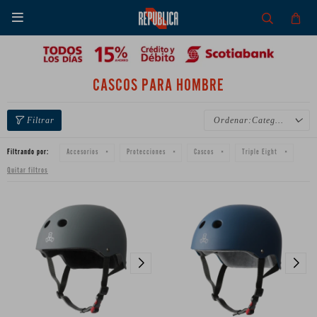

CASCOS PARA HOMBRE
Categoría
Filtrando por:
Accesorios
Protecciones
Cascos
Triple Eight
Quitar filtros