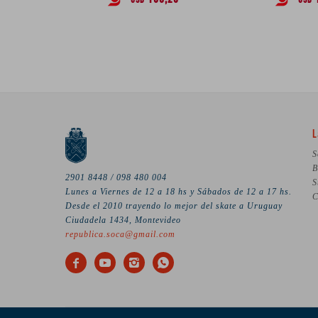
USD
USD
L
S
B
2901 8448 / 098 480 004
S
Lunes a Viernes de 12 a 18 hs y Sábados de 12 a 17 hs.
C
Desde el 2010 trayendo lo mejor del skate a Uruguay
Ciudadela 1434, Montevideo
republica.soca@gmail.com



