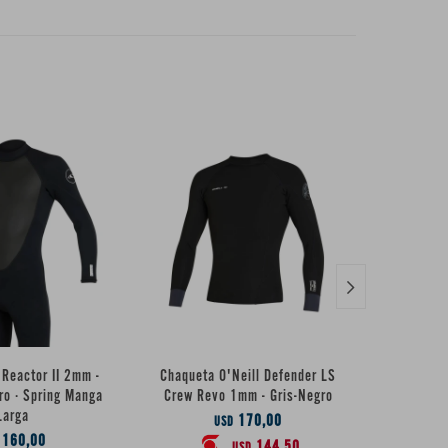

l Reactor II 2mm -
Chaqueta O'Neill Defender LS
Chaqueta
ro · Spring Manga
Crew Revo 1mm - Gris-Negro
Crew Rev
Larga
170,00
USD
160,00
144,50