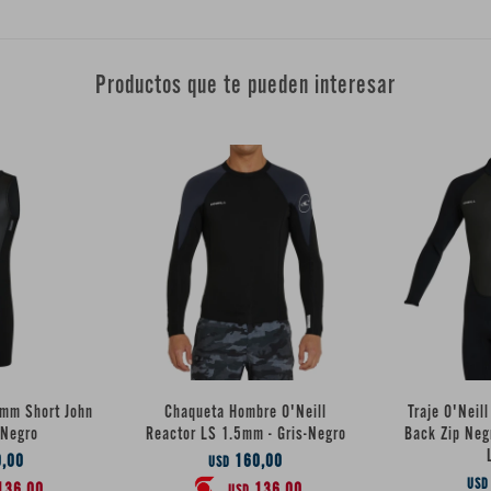
Productos que te pueden interesar
2mm Short John
Chaqueta Hombre O'Neill
Traje O'Neil
 Negro
Reactor LS 1.5mm - Gris-Negro
Back Zip Neg
,00
160,00
USD
USD
136,00
136,00