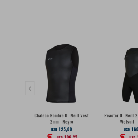

Chaleco Hombre O´Neill Vest
Reactor O´Neill 
2mm - Negro
Wetsuit -
125,00
160
USD
USD
106,25