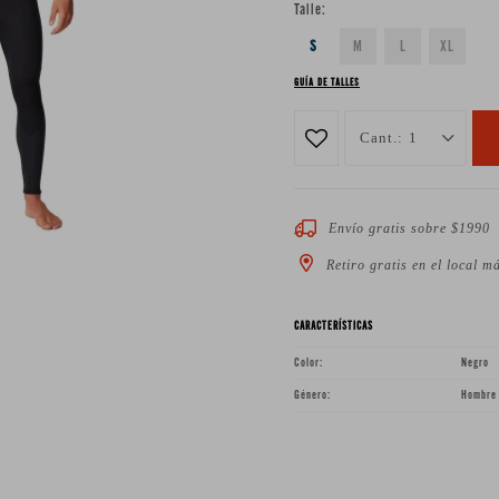
Talle:
S
M
L
XL
GUÍA DE TALLES
1
Envío gratis sobre $1990
Retiro gratis en el local m
CARACTERÍSTICAS
Color
Negro
Género
Hombre