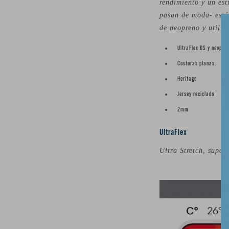
rendimiento y un est
pasan de moda- están
de neopreno y utili
UltraFlex DS y neopreno
Costuras planas.
Heritage
Jersey reciclado
2mm
UltraFlex
Ultra Stretch, super