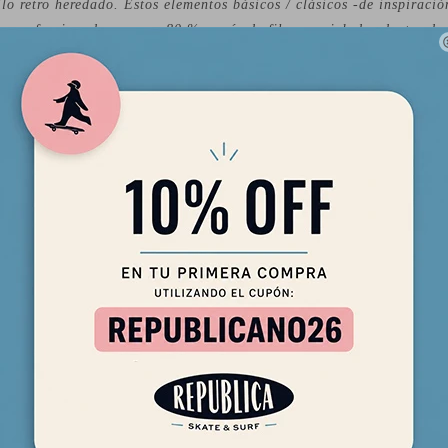
ilo retro heredado. Estos elementos básicos / clásicos -de inspiraci
 confeccionados con un 80 % o más de fibras recicladas dentro de l
zan espumas Eco Yulex.
 fluido flexible
 suave y neopreno premium para una sensación superior, flexibilidad