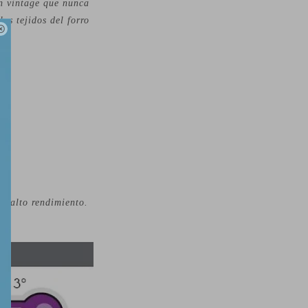
ón vintage que nunca
os tejidos del forro

 y alto rendimiento.