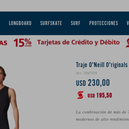
E
LONGBOARD
SURFSKATE
SURF
PROTECCIONES
Traje O'Neill O'riginal
5047OA
230,00
USD
195,50
USD
La combinación de más de 7
modernos de alto rendimient