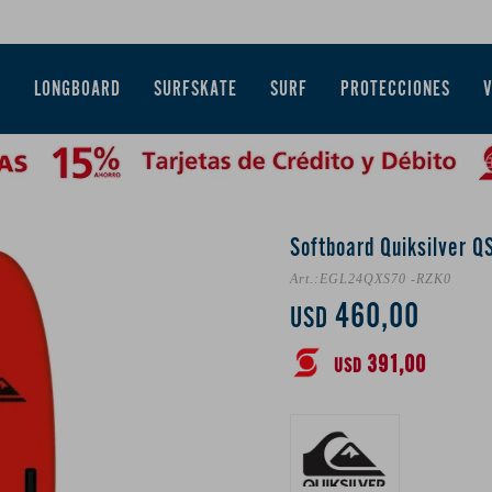
E
LONGBOARD
SURFSKATE
SURF
PROTECCIONES
Softboard Quiksilver QS
EGL24QXS70 -RZK0
460,00
USD
391,00
USD