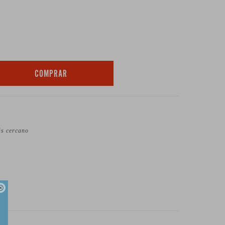
COMPRAR
ás cercano
