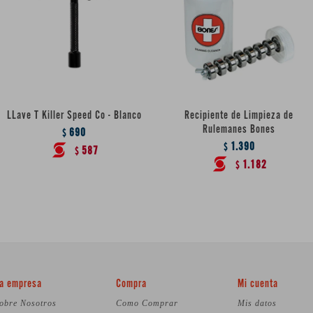
LLave T Killer Speed Co - Blanco
Recipiente de Limpieza de
Rulemanes Bones
690
$
1.390
$
587
$
1.182
$
a empresa
Compra
Mi cuenta
obre Nosotros
Como Comprar
Mis datos