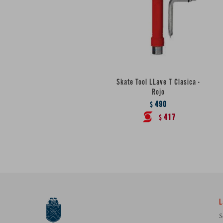
Skate Tool LLave T Clasica -
Rojo
490
$
417
$
L
S