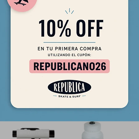
uye llave para tuerca del Kingpin, llave para tuerca del axle, llave 
n y Philips. Es fácil de usar y llevar!
Productos que te pueden interesar