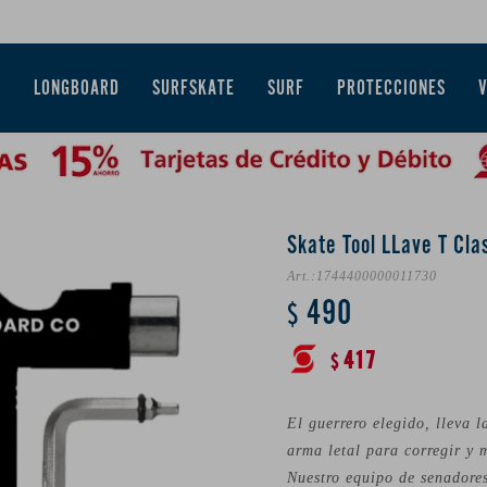
E
LONGBOARD
SURFSKATE
SURF
PROTECCIONES
Skate Tool LLave T Cla
1744400000011730
490
$
417
$
El guerrero elegido, lleva 
arma letal para corregir y 
Nuestro equipo de senadores