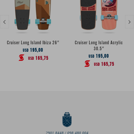


Cruiser Long Island Ibiza 26″
Cruiser Long Island Acrylic
30.5″
195,00
USD
195,00
USD
165,75
USD
165,75
USD
2901 8448 / 098 480 004