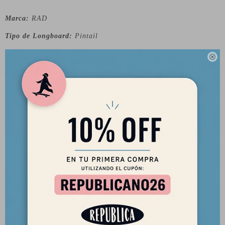
Marca:
RAD
Tipo de Longboard:
Pintail
Material:
8 capas (Hard Rock Maple)

Ancho:
9" (22.8 cm)
Largo:
32" (81.3 cm)
Wheelbase:
25" (63.5 cm)
Trucks:
180mm Heavy Duty Reverse Kingpin Trucks
Ruedas:
SHR 78mm / 78a
Rulemanes:
RAD Abec 7
Lija Premium
Sobre la marca:
RAD es una marca de origen Australiana, que logra un