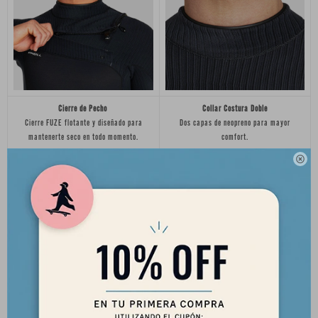
Cierre de Pecho
Collar Costura Doble
Cierre FUZE flotante y diseñado para
Dos capas de neopreno para mayor
mantenerte seco en todo momento.
comfort.

Costuras Recicladas TB3X con GBS
Costuras Mínimas
Costuras ciegas de sello impermeable, pe
Gran flexibilidad, durabilidad, paneles más
gadas, con la flexibilidad sin rival de
grandes, menos costuras. Libertad total.
TB3X.