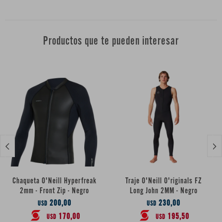
Productos que te pueden interesar


Chaqueta O'Neill Hyperfreak
Traje O'Neill O'riginals FZ
2mm - Front Zip - Negro
Long John 2MM - Negro
200,00
230,00
USD
USD
170,00
195,50
USD
USD