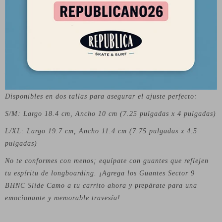
Construidos para resistir las exigencias de tus aventuras de
longboarding, estos guantes son resistentes, transpirables y
cuentan con elementos reflectantes para una mayor visibilidad
en condiciones de poca luz.
Enfrenta cada curva, domina cada deslizada y conquista los
caminos con confianza gracias a los Guantes Sector 9 RUSH.
Disponibles en dos tallas para asegurar el ajuste perfecto:
S/M: Largo 18.4 cm, Ancho 10 cm (7.25 pulgadas x 4 pulgadas)
L/XL: Largo 19.7 cm, Ancho 11.4 cm (7.75 pulgadas x 4.5
pulgadas)
No te conformes con menos; equípate con guantes que reflejen
tu espíritu de longboarding. ¡Agrega los Guantes Sector 9
BHNC Slide Camo a tu carrito ahora y prepárate para una
emocionante y memorable travesía!