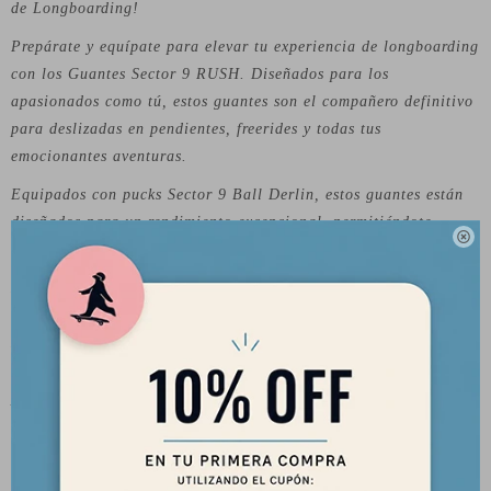
de Longboarding!
Prepárate y equípate para elevar tu experiencia de longboarding
con los Guantes Sector 9 RUSH. Diseñados para los
apasionados como tú, estos guantes son el compañero definitivo
para deslizadas en pendientes, freerides y todas tus
emocionantes aventuras.
Equipados con pucks Sector 9 Ball Derlin, estos guantes están
diseñados para un rendimiento excepcional, permitiéndote

deslizarte con confianza y control a través de cada giro.
Experimenta un confort sin igual con los paneles de neopreno
que brindan un ajuste cómodo y mejoran tu agarre en la tabla.
La espuma anti-vibración en la palma absorbe los impactos,
asegurando que tus manos se mantengan cómodas incluso en
paseos prolongados.
¡No dejes que nada te detenga! El cierre de correa de velcro
garantiza un ajuste seguro y personalizable, brindándote la
libertad para montar con precisión y destreza.