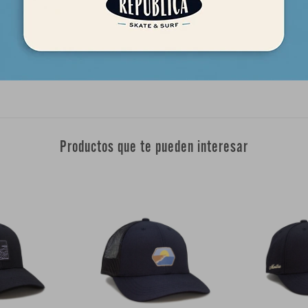
opa que fuera elegante y funcional. Desde entonces, Thrasher Origi
s más reconocidas del mundo del skate y ha aparecido en numerosas 
culas. La marca se creó originalmente para proporcionar a los patin
Productos que te pueden interesar