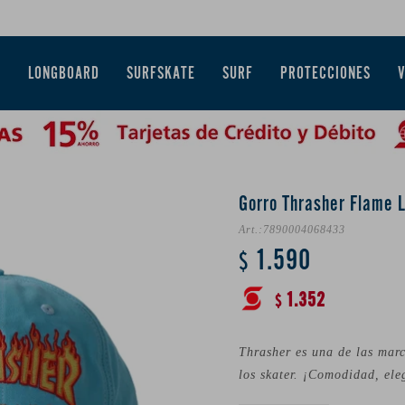
E
LONGBOARD
SURFSKATE
SURF
PROTECCIONES
Gorro Thrasher Flame L
7890004068433
1.590
$
1.352
$
Thrasher es una de las marc
los skater. ¡Comodidad, ele