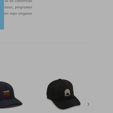
nal se ha convertido
revistas, programas
adores ropa elegante
