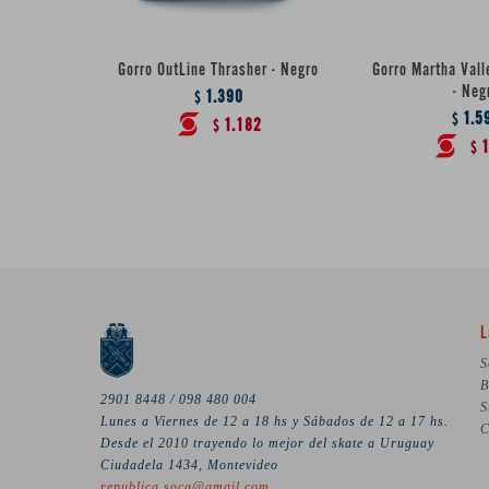
Gorro OutLine Thrasher - Negro
Gorro Martha Vall
- Neg
1.390
$
1.5
$
1.182
$
1
$
L
S
B
2901 8448 / 098 480 004
S
Lunes a Viernes de 12 a 18 hs y Sábados de 12 a 17 hs.
C
Desde el 2010 trayendo lo mejor del skate a Uruguay
Ciudadela 1434, Montevideo
republica.soca@gmail.com