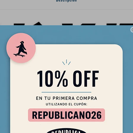
Descripción
:
s una marca que existe desde hace décadas y se ha convertido en un
te. La marca fue fundada en 1981 por el skater y empresario Mike V