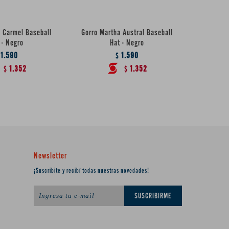
 Carmel Baseball
Gorro Martha Austral Baseball
Gorro T
 - Negro
Hat - Negro
1.590
1.590
$
1.352
1.352
$
$
Newsletter
¡Suscribite y recibí todas nuestras novedades!
SUSCRIBIRME