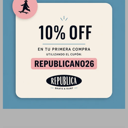
Planchar hasta 150º y no pasar sobre la impresión.
No lavar en seco.
Secar a la sombra.
No remojar.
SOBRE LA MARCA:
Creature Skateboards, conocida por sus gráficos de temática de
terror y su compromiso con un estilo de skateboarding crudo y
agresivo, fue fundada en 1994 por Russ Pope. Tras un breve
inicio, la marca resurgió a mediados de la década de 2000
gracias a Lee Charon y Darren Navarrette, convirtiéndose en
una figura destacada del skateboarding de transición.