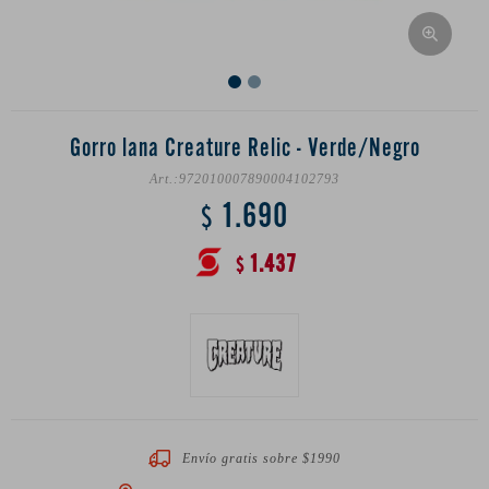
Gorro lana Creature Relic - Verde/Negro
972010007890004102793
1.690
$
1.437
$
Envío gratis sobre $1990