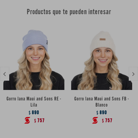
Productos que te pueden interesar


Gorro lana Maui and Sons RE -
Gorro lana Maui and Sons FB -
Lila
Blanco
890
890
$
$
757
757
$
$