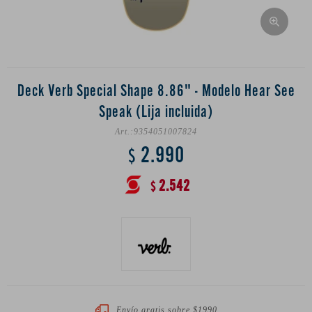
Deck Verb Special Shape 8.86" - Modelo Hear See
Speak (Lija incluida)
9354051007824
2.990
$
2.542
$
Envío gratis sobre $1990