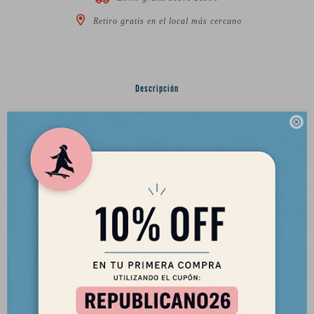
Retiro gratis en el local más cercano
Descripción

Deck Verb Special Shape 8.86" - Modelo Hear See Speak (solo
tabla)
7 Capas de Canadian y Hard Rock Maple
Con lija
Productos que te pueden interesar