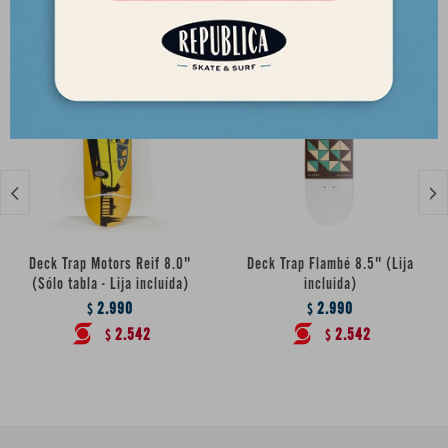


Deck Trap Motors Reif 8.0"
Deck Trap Flambé 8.5" (Lija
(Sólo tabla - Lija incluída)
incluida)
2.990
2.990
$
$
2.542
2.542
$
$