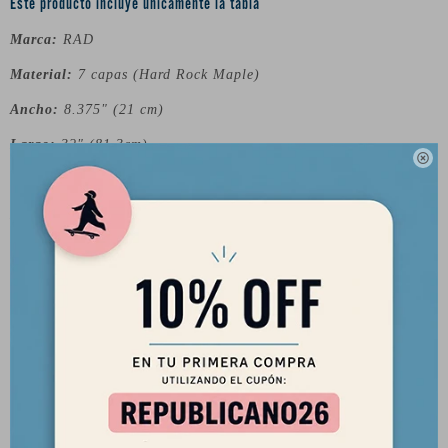
Este producto incluye únicamente la tabla
Marca:
RAD
Material:
7 capas (Hard Rock Maple)
Ancho:
8.375" (21 cm)
Largo:
32" (81.3cm)

Wheelbase:
14" (35.6cm)
Incluye Lija
Revisá la guía de abajo para saber que trucks comprar para tu
tabla: