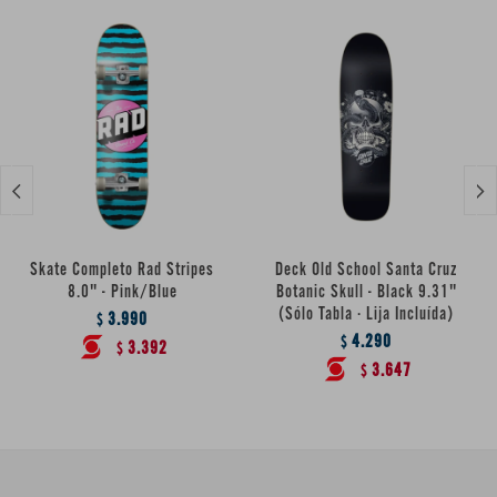


Skate Completo Rad Stripes
Deck Old School Santa Cruz
8.0" - Pink/Blue
Botanic Skull - Black 9.31"
(Sólo Tabla · Lija Incluída)
3.990
$
4.290
$
3.392
$
3.647
$