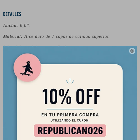
DETALLES
Ancho:
8,0”.
Material:
Arce duro de 7 capas de calidad superior.
Lija:
Lija incluída marca Bullet

Sobre la marca:
Powell Peralta es una de las marcas fundacionales del
skateboard moderno.
Powell Peralta es una de las marcas clásicas de skateboards,
fundada en 1978 de la mano de George Powell y Stacy Peralta.
Fabricados con la mejor calidad, sus skateboards son excelente
y las tablas Powell Peralta, presentan algunos de los gráficos
más atrevidos del mercado; nunca pasan desapercibidos.