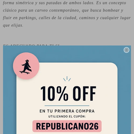
forma simétrica y sus patadas de ambos lados. Es un concepto
clásico para un carveo contemporáneo, que busca bombear y
fluir en parkings, calles de la ciudad, caminos y cualquier lugar
que elijas.
ES ADECUADO PARA TI SI...

Quieres una experiencia de carveo con la clásica construcción
de camber flexible de Loaded.
Tienes un estilo de de longboard activo y quieres que tu tabla te
devuelva toda la energía que pones.
Te gusta mezclar carving con Dancing y Fresstyle.
ESPECIFICACIONES DEL LONGBOARD
Longitud: 39,5″ / 100 cm