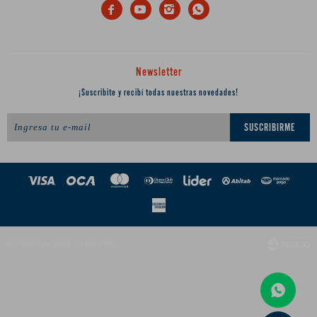




Newsletter
¡Suscribite y recibí todas nuestras novedades!
SUSCRIBIRME
© Copyright 2026 / República