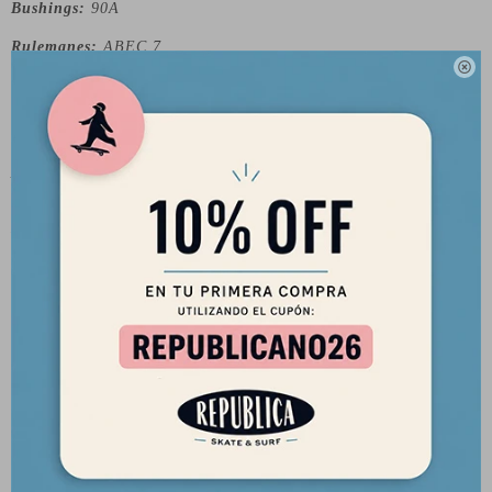
Bushings:
90A
Rulemanes:
ABEC 7

Sobre la Marca:
Aloiki Longboard Design se dedica a la fabricación de
skateboards hechos a mano, destacándose por su estilo único.
La compañía se inspira en la experiencia acumulada en diversas
disciplinas como el skateboarding, el surf y el snowboarding,
combinándolo con un profundo respeto y compromiso hacia el
medio ambiente. Su misión es proveer tablas de skateboard que
se adapten a todos los niveles de habilidad.
Cada skateboard de Aloiki se distingue por sus características
específicas: el tipo de madera, la forma, el tamaño, los ejes y
las ruedas, así como las ilustraciones personalizadas que
adornan cada tabla. Esto convierte la producción de cada
skateboard en una experiencia única. La marca se posiciona en