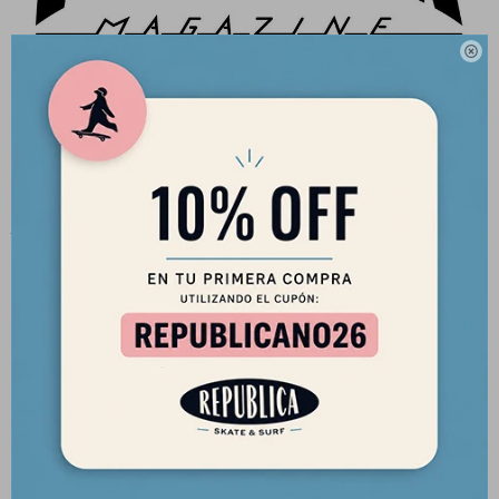

CONSERVACIÓN Y LAVADO:
Lavado hasta 40º No utilices productos blanqueadores.Secadora
prohibidaPlanchar hasta 150º y no pasar sobre la impresión.No
lavar en secoSecar a la sombraNo remojar.
SOBRE LA MARCA:
Thrasher Original es una marca que existe desde hace décadas y
se ha convertido en un elemento básico en la comunidad del
skate. La marca fue fundada en 1981 por el skater y empresario
Mike Vallely, que quería crear una línea de ropa que fuera
elegante y funcional. Desde entonces, Thrasher Original se ha
convertido en una de las marcas más reconocidas del mundo del