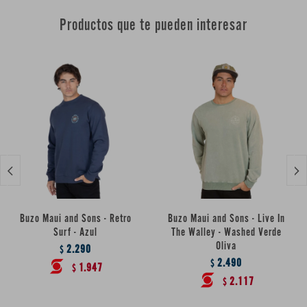
Productos que te pueden interesar


Buzo Maui and Sons - Retro
Buzo Maui and Sons - Live In
Surf - Azul
The Walley - Washed Verde
Oliva
2.290
$
2.490
$
1.947
$
2.117
$