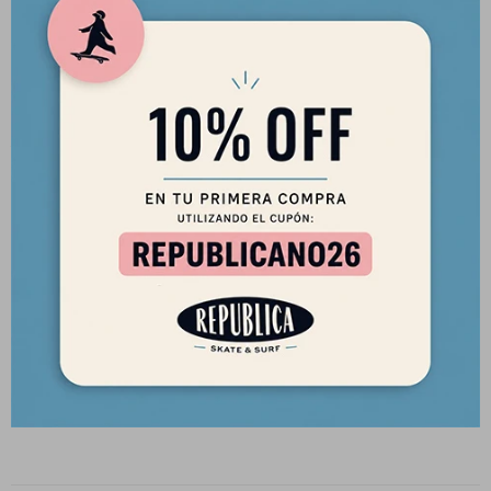
BUZO CALIFORNIA STATES
Este buzo está
hecho con un 60% algodón y un 40% poliéster
,
es la combinación perfecta para quienes buscan comodidad y
resistencia. Su textura suave y acogedora es ideal para relajarte
o disfrutar de una salida casual.
Gracias al algodón, sentirás una frescura natural en la piel,
mientras que el poliéster aporta un toque extra de durabilidad y
mantiene la prenda en perfectas condiciones después de cada
lavado.