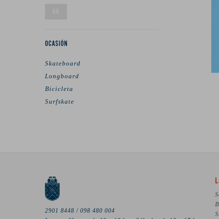
OK
OCASIÓN
Skateboard
Longboard
Bicicleta
Surfskate
L
S
B
2901 8448 / 098 480 004
S