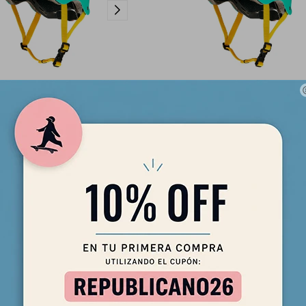
ght Ball Celeste - Talle XS/JR
Casco Eight Ball Celeste - Talle
(+5)
(+8)
2.390
2.390
$
$
2.032
2.032
$
$